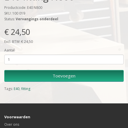
Productcode: E40 N800
SKU: 100 019
Status:
Vervangings onderdeel
€ 24,50
Excl. BTW: € 24,50
Aantal
Toevoegen
Tags:
E40
,
fitting
Voorwaarden
Over ons