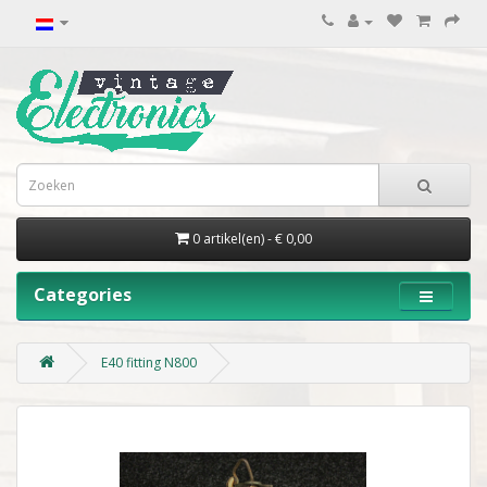
0 artikel(en) - € 0,00
Categories
E40 fitting N800